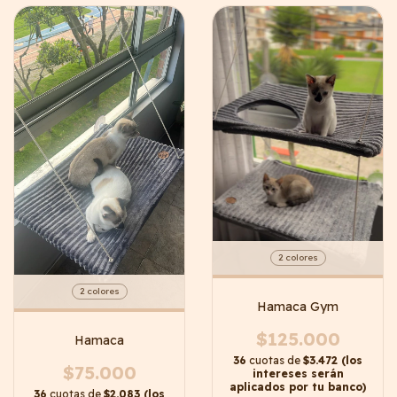
2 colores
2 colores
Hamaca Gym
$125.000
Hamaca
36
cuotas de
$3.472 (los
$75.000
intereses serán
aplicados por tu banco)
36
cuotas de
$2.083 (los